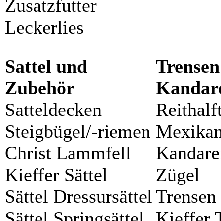
Zusatzfutter
Leckerlies
Sattel und
Trense
Zubehör
Kandar
Satteldecken
Reithalf
Steigbügel/-riemen
Mexikan
Christ Lammfell
Kandar
Kieffer Sättel
Zügel
Sättel Dressursättel
Trensen
Sättel Springsättel
Kieffer