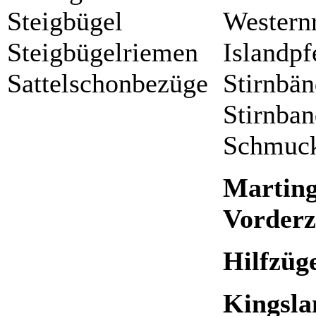
Steigbügel
Western
Steigbügelriemen
Islandpf
Sattelschonbezüge
Stirnbän
Stirnban
Schmuck
Martin
Vorderz
Hilfzüg
Kingsla