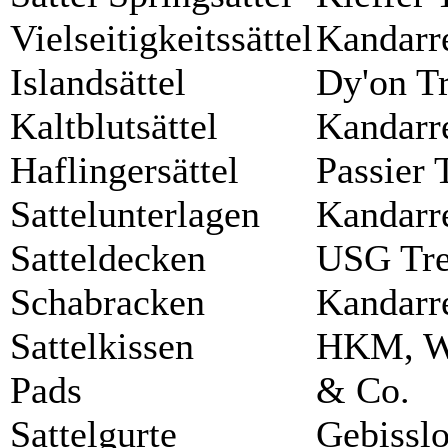
Vielseitigkeitssättel
Kandarr
Islandsättel
Dy'on T
Kaltblutsättel
Kandarr
Haflingersättel
Passier 
Sattelunterlagen
Kandarr
Satteldecken
USG Tr
Schabracken
Kandarr
Sattelkissen
HKM, W
Pads
& Co.
Sattelgurte
Gebisslo